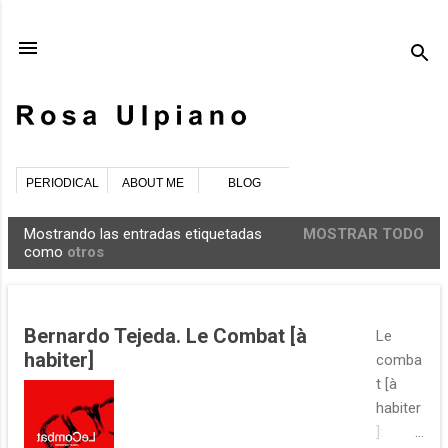
Ir al contenido principal
PERIODICAL
ABOUT ME
BLOG
Mostrando las entradas etiquetadas
MOSTRAR TODO
E
como
otros
n
t
r
Bernardo Tejeda. Le Combat [à
Le
a
habiter]
comba
d
t [à
a
habiter
s
]: