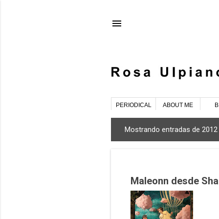
PERIODICAL
ABOUT ME
B
Mostrando entradas de 2012
E
n
t
r
Maleonn desde Shang
a
d
a