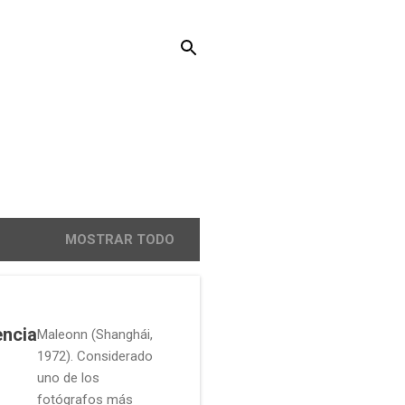
MOSTRAR TODO
ència
Maleonn (Shanghái,
1972). Considerado
uno de los
fotógrafos más