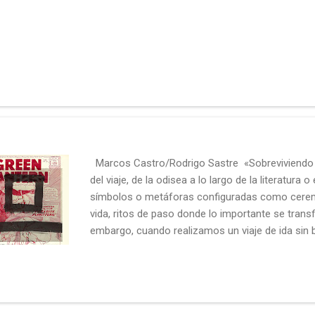
Marcos Castro/Rodrigo Sastre «Sobreviviendo a
del viaje, de la odisea a lo largo de la literatura o
símbolos o metáforas configuradas como ceremo
vida, ritos de paso donde lo importante se transf
embargo, cuando realizamos un viaje de ida sin bi
psicológico supera lo físico, y la inmovilidad se
Entonces realmente hemos emprendido el verdad
(México DF, México, 1981) y Rodrigo Sastre (Buen
presentan en la Galería Luís Adelantado una suer
desierto de México. Sobreviviendo al fin del mun