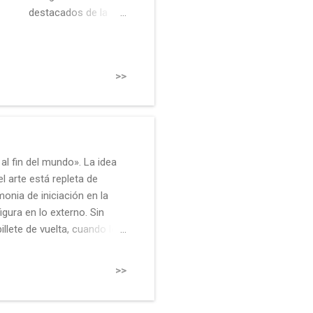
destacados de la
escena artística de
Shanghái , se ha
ganado una especie
>>
de culto por sus
fotografías con
escenas de unión
entre la cultura
occidental y oriental
l fin del mundo». La idea
a través de la
 el arte está repleta de
influencia del teatro,
nia de iniciación en la
la literatura, el cine, el
igura en lo externo. Sin
arte y el paisaje
llete de vuelta, cuando lo
pictórico europeo,
 transforma en reacción.
así como sobre sus
ero viaje. Marcos Castro
influencias en el Arte
>>
os Aires, Argentina, 1977)
contemporáneo
te de viaje conjunto al
chino. Mediante un
do nos adentra a través de