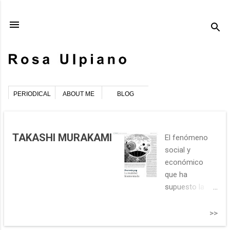
Ir al contenido principal
PERIODICAL
ABOUT ME
BLOG
E
TAKASHI MURAKAMI
El fenómeno
n
social y
t
económico
r
que ha
a
supuesto la
d
cultura
a
superflat,
>>
s
arranca de la