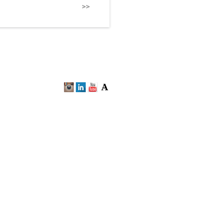
s que como en un golpe de
>>
 los One-shot_painting,
un solo aliento,
ia al amanecer, y que
el IVAM. Centre Julio
suales del pintor
Montreal, Canada 1913-
ue desarrolló un constante
vo, donde el conocimiento,
 del tiempo surgen del
avés de la inmediatez de la
0, y tras exponer por
n la Marlborough Gallery de
mujer Musa Mckin parten