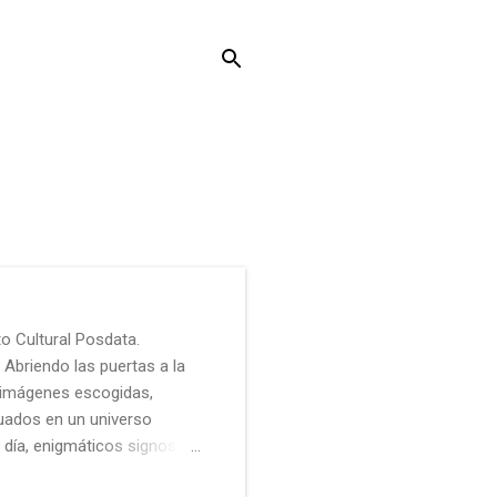
o Cultural Posdata.
Abriendo las puertas a la
 imágenes escogidas,
uados en un universo
 día, enigmáticos signos
nscribiéndose en el lienzo,