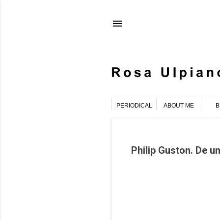
PERIODICAL
ABOUT ME
B
E
n
Philip Guston. De un
t
r
a
d
a