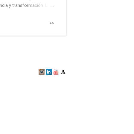
ncia y transformación. Los
tiempo y de la acción
 habita y la manera en que
>>
 explorar esa relación entre
onen una reflexión común que
avés del cuerpo, del espacio